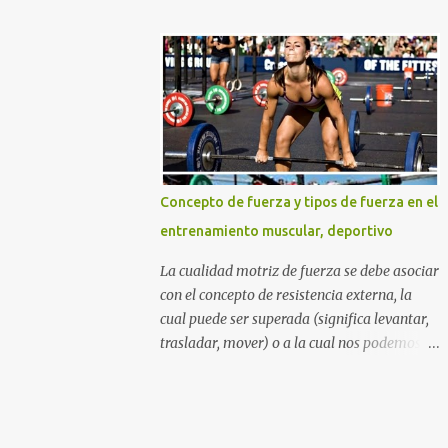
DURO Y NO COMO UNA PRINCESA SI
azúcares refinados, y por supuesto la
QUIERES GLÚTEOS MÁS GRANDES,
muchas veces perjudicial lactosa). Otros
PIERNAS MÁS ESBELTAS Y UN ABDOMEN
sitios web y aun nutricionistas recomiendan
FITNESS TONIFICADO. TABLA DE
las ensaladas de frutas acompañadas de un
CONTENIDO La mejor rutina...
zumo de naranja (mezcla nada agradable
para nuestro sistema digestivo), lo cual
además de ser una descarga alta de
azúcares también puede provocar molestias
Concepto de fuerza y tipos de fuerza en el
gastrointestinales. Otras mezclas de
entrenamiento muscular, deportivo
alimentos y bebidas que deberías evitar en
tu desayuno Otras personas inclusive
La cualidad motriz de fuerza se debe asociar
mezclan las dos cosas anteriores diciendo
con el concepto de resistencia externa, la
que beber una taza con leche y agregarle
cual puede ser superada (significa levantar,
cereales (sin importar que tipo de cereal sea)
trasladar, mover) o a la cual nos podemos
y frutas de todos los tipos incluyendo un
oponer (cuando la carga o resistencia
gigante zumo de naranja, es lo mejor para
externa es "inamovible" por cualidades
adquirir los nutrientes necesarios para
humanas), por medio de la tensión muscular
empezar el día. Lamentablemente piensan
esquelética. Podríamos decir que algunos