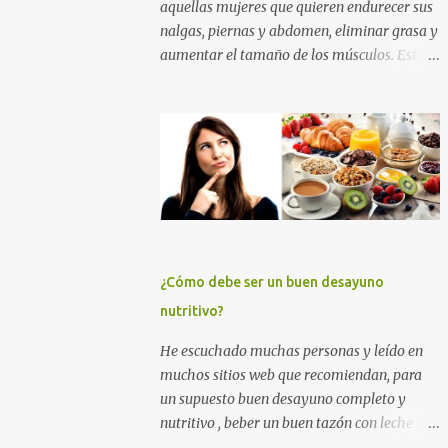
aquellas mujeres que quieren endurecer sus
nalgas, piernas y abdomen, eliminar grasa y
aumentar el tamaño de los músculos. Esta
es la mejor rutina de ejercicios con y sin
pesas para practicar en el gimnasio, para
mujeres principiantes, con nivel intermedio
y avanzado , para que puedas levantar y
agrandar la cola , tonificar las piernas,
quemar grasa y tener un abdomen plano. Si
quieres eliminar grasa, tonificar tus
músculos y darle un empuje en el aumento
muscular a tus nalgas y a tus piernas
¿Cómo debe ser un buen desayuno
principalmente, entrena duro con los
nutritivo?
ejercicios que te muestro más abajo. Y si
quieres además perder grasa corporal para
He escuchado muchas personas y leído en
adelgazar, tonificar tu abdomen y lucir un
muchos sitios web que recomiendan, para
cuerpo sin celulitis, te recomiendo apliques
un supuesto buen desayuno completo y
esta rutina de entrenamiento para mujeres
nutritivo , beber un buen tazón con leche y
por un tiempo de 6 a 12 semanas. ENTRENA
cereales (sin importar que éstos tengan