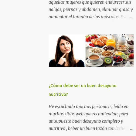
aquellas mujeres que quieren endurecer sus
nalgas, piernas y abdomen, eliminar grasa y
aumentar el tamaño de los músculos. Esta
es la mejor rutina de ejercicios con y sin
pesas para practicar en el gimnasio, para
mujeres principiantes, con nivel intermedio
y avanzado , para que puedas levantar y
agrandar la cola , tonificar las piernas,
quemar grasa y tener un abdomen plano. Si
quieres eliminar grasa, tonificar tus
músculos y darle un empuje en el aumento
muscular a tus nalgas y a tus piernas
¿Cómo debe ser un buen desayuno
principalmente, entrena duro con los
nutritivo?
ejercicios que te muestro más abajo. Y si
quieres además perder grasa corporal para
He escuchado muchas personas y leído en
adelgazar, tonificar tu abdomen y lucir un
muchos sitios web que recomiendan, para
cuerpo sin celulitis, te recomiendo apliques
un supuesto buen desayuno completo y
esta rutina de entrenamiento para mujeres
nutritivo , beber un buen tazón con leche y
por un tiempo de 6 a 12 semanas. ENTRENA
cereales (sin importar que éstos tengan