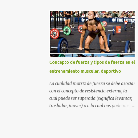
DURO Y NO COMO UNA PRINCESA SI
azúcares refinados, y por supuesto la
QUIERES GLÚTEOS MÁS GRANDES,
muchas veces perjudicial lactosa). Otros
PIERNAS MÁS ESBELTAS Y UN ABDOMEN
sitios web y aun nutricionistas recomiendan
FITNESS TONIFICADO. TABLA DE
las ensaladas de frutas acompañadas de un
CONTENIDO La mejor rutina...
zumo de naranja (mezcla nada agradable
para nuestro sistema digestivo), lo cual
además de ser una descarga alta de
azúcares también puede provocar molestias
Concepto de fuerza y tipos de fuerza en el
gastrointestinales. Otras mezclas de
entrenamiento muscular, deportivo
alimentos y bebidas que deberías evitar en
tu desayuno Otras personas inclusive
La cualidad motriz de fuerza se debe asociar
mezclan las dos cosas anteriores diciendo
con el concepto de resistencia externa, la
que beber una taza con leche y agregarle
cual puede ser superada (significa levantar,
cereales (sin importar que tipo de cereal sea)
trasladar, mover) o a la cual nos podemos
y frutas de todos los tipos incluyendo un
oponer (cuando la carga o resistencia
gigante zumo de naranja, es lo mejor para
externa es "inamovible" por cualidades
adquirir los nutrientes necesarios para
humanas), por medio de la tensión muscular
empezar el día. Lamentablemente piensan
esquelética. Podríamos decir que algunos