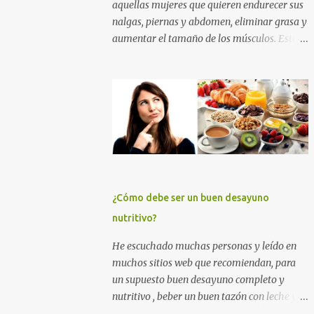
aquellas mujeres que quieren endurecer sus
nalgas, piernas y abdomen, eliminar grasa y
aumentar el tamaño de los músculos. Esta
es la mejor rutina de ejercicios con y sin
pesas para practicar en el gimnasio, para
mujeres principiantes, con nivel intermedio
y avanzado , para que puedas levantar y
agrandar la cola , tonificar las piernas,
quemar grasa y tener un abdomen plano. Si
quieres eliminar grasa, tonificar tus
músculos y darle un empuje en el aumento
muscular a tus nalgas y a tus piernas
¿Cómo debe ser un buen desayuno
principalmente, entrena duro con los
nutritivo?
ejercicios que te muestro más abajo. Y si
quieres además perder grasa corporal para
He escuchado muchas personas y leído en
adelgazar, tonificar tu abdomen y lucir un
muchos sitios web que recomiendan, para
cuerpo sin celulitis, te recomiendo apliques
un supuesto buen desayuno completo y
esta rutina de entrenamiento para mujeres
nutritivo , beber un buen tazón con leche y
por un tiempo de 6 a 12 semanas. ENTRENA
cereales (sin importar que éstos tengan