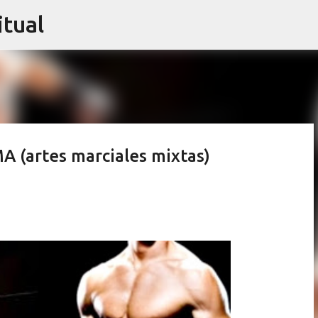
itual
Ir al contenido principal
A (artes marciales mixtas)