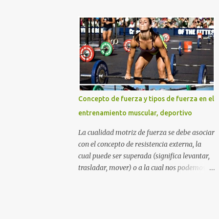
DURO Y NO COMO UNA PRINCESA SI
azúcares refinados, y por supuesto la
QUIERES GLÚTEOS MÁS GRANDES,
muchas veces perjudicial lactosa). Otros
PIERNAS MÁS ESBELTAS Y UN ABDOMEN
sitios web y aun nutricionistas recomiendan
FITNESS TONIFICADO. TABLA DE
las ensaladas de frutas acompañadas de un
CONTENIDO La mejor rutina...
zumo de naranja (mezcla nada agradable
para nuestro sistema digestivo), lo cual
además de ser una descarga alta de
azúcares también puede provocar molestias
Concepto de fuerza y tipos de fuerza en el
gastrointestinales. Otras mezclas de
entrenamiento muscular, deportivo
alimentos y bebidas que deberías evitar en
tu desayuno Otras personas inclusive
La cualidad motriz de fuerza se debe asociar
mezclan las dos cosas anteriores diciendo
con el concepto de resistencia externa, la
que beber una taza con leche y agregarle
cual puede ser superada (significa levantar,
cereales (sin importar que tipo de cereal sea)
trasladar, mover) o a la cual nos podemos
y frutas de todos los tipos incluyendo un
oponer (cuando la carga o resistencia
gigante zumo de naranja, es lo mejor para
externa es "inamovible" por cualidades
adquirir los nutrientes necesarios para
humanas), por medio de la tensión muscular
empezar el día. Lamentablemente piensan
esquelética. Podríamos decir que algunos