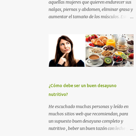
aquellas mujeres que quieren endurecer sus
nalgas, piernas y abdomen, eliminar grasa y
aumentar el tamaño de los músculos. Esta
es la mejor rutina de ejercicios con y sin
pesas para practicar en el gimnasio, para
mujeres principiantes, con nivel intermedio
y avanzado , para que puedas levantar y
agrandar la cola , tonificar las piernas,
quemar grasa y tener un abdomen plano. Si
quieres eliminar grasa, tonificar tus
músculos y darle un empuje en el aumento
muscular a tus nalgas y a tus piernas
¿Cómo debe ser un buen desayuno
principalmente, entrena duro con los
nutritivo?
ejercicios que te muestro más abajo. Y si
quieres además perder grasa corporal para
He escuchado muchas personas y leído en
adelgazar, tonificar tu abdomen y lucir un
muchos sitios web que recomiendan, para
cuerpo sin celulitis, te recomiendo apliques
un supuesto buen desayuno completo y
esta rutina de entrenamiento para mujeres
nutritivo , beber un buen tazón con leche y
por un tiempo de 6 a 12 semanas. ENTRENA
cereales (sin importar que éstos tengan