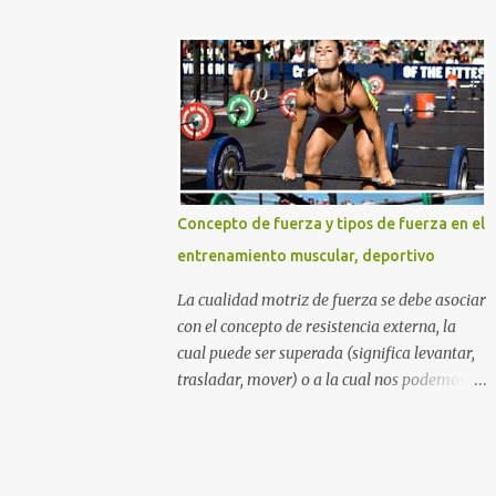
DURO Y NO COMO UNA PRINCESA SI
azúcares refinados, y por supuesto la
QUIERES GLÚTEOS MÁS GRANDES,
muchas veces perjudicial lactosa). Otros
PIERNAS MÁS ESBELTAS Y UN ABDOMEN
sitios web y aun nutricionistas recomiendan
FITNESS TONIFICADO. TABLA DE
las ensaladas de frutas acompañadas de un
CONTENIDO La mejor rutina...
zumo de naranja (mezcla nada agradable
para nuestro sistema digestivo), lo cual
además de ser una descarga alta de
azúcares también puede provocar molestias
Concepto de fuerza y tipos de fuerza en el
gastrointestinales. Otras mezclas de
entrenamiento muscular, deportivo
alimentos y bebidas que deberías evitar en
tu desayuno Otras personas inclusive
La cualidad motriz de fuerza se debe asociar
mezclan las dos cosas anteriores diciendo
con el concepto de resistencia externa, la
que beber una taza con leche y agregarle
cual puede ser superada (significa levantar,
cereales (sin importar que tipo de cereal sea)
trasladar, mover) o a la cual nos podemos
y frutas de todos los tipos incluyendo un
oponer (cuando la carga o resistencia
gigante zumo de naranja, es lo mejor para
externa es "inamovible" por cualidades
adquirir los nutrientes necesarios para
humanas), por medio de la tensión muscular
empezar el día. Lamentablemente piensan
esquelética. Podríamos decir que algunos