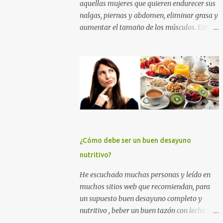
aquellas mujeres que quieren endurecer sus
nalgas, piernas y abdomen, eliminar grasa y
aumentar el tamaño de los músculos. Esta
es la mejor rutina de ejercicios con y sin
pesas para practicar en el gimnasio, para
mujeres principiantes, con nivel intermedio
y avanzado , para que puedas levantar y
agrandar la cola , tonificar las piernas,
quemar grasa y tener un abdomen plano. Si
quieres eliminar grasa, tonificar tus
músculos y darle un empuje en el aumento
muscular a tus nalgas y a tus piernas
¿Cómo debe ser un buen desayuno
principalmente, entrena duro con los
nutritivo?
ejercicios que te muestro más abajo. Y si
quieres además perder grasa corporal para
He escuchado muchas personas y leído en
adelgazar, tonificar tu abdomen y lucir un
muchos sitios web que recomiendan, para
cuerpo sin celulitis, te recomiendo apliques
un supuesto buen desayuno completo y
esta rutina de entrenamiento para mujeres
nutritivo , beber un buen tazón con leche y
por un tiempo de 6 a 12 semanas. ENTRENA
cereales (sin importar que éstos tengan