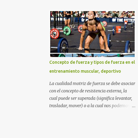
DURO Y NO COMO UNA PRINCESA SI
azúcares refinados, y por supuesto la
QUIERES GLÚTEOS MÁS GRANDES,
muchas veces perjudicial lactosa). Otros
PIERNAS MÁS ESBELTAS Y UN ABDOMEN
sitios web y aun nutricionistas recomiendan
FITNESS TONIFICADO. TABLA DE
las ensaladas de frutas acompañadas de un
CONTENIDO La mejor rutina...
zumo de naranja (mezcla nada agradable
para nuestro sistema digestivo), lo cual
además de ser una descarga alta de
azúcares también puede provocar molestias
Concepto de fuerza y tipos de fuerza en el
gastrointestinales. Otras mezclas de
entrenamiento muscular, deportivo
alimentos y bebidas que deberías evitar en
tu desayuno Otras personas inclusive
La cualidad motriz de fuerza se debe asociar
mezclan las dos cosas anteriores diciendo
con el concepto de resistencia externa, la
que beber una taza con leche y agregarle
cual puede ser superada (significa levantar,
cereales (sin importar que tipo de cereal sea)
trasladar, mover) o a la cual nos podemos
y frutas de todos los tipos incluyendo un
oponer (cuando la carga o resistencia
gigante zumo de naranja, es lo mejor para
externa es "inamovible" por cualidades
adquirir los nutrientes necesarios para
humanas), por medio de la tensión muscular
empezar el día. Lamentablemente piensan
esquelética. Podríamos decir que algunos