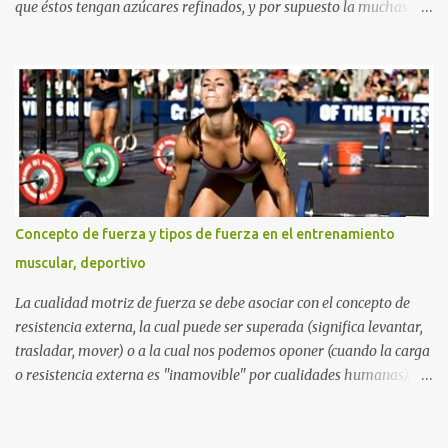
que éstos tengan azúcares refinados, y por supuesto la muchas
veces perjudicial lactosa). Otros sitios web y aun nutricionistas
recomiendan las ensaladas de frutas acompañadas de un zumo de
naranja (mezcla nada agradable para nuestro sistema digestivo),
lo cual además de ser una descarga alta de azúcares también
puede provocar molestias gastrointestinales. Otras mezclas de
alimentos y bebidas que deberías evitar en tu desayuno Otras
personas inclusive mezclan las dos cosas anteriores diciendo que
beber una taza con leche y agregarle cereales (sin importar que
tipo de cereal sea) y frutas de todos los tipos incluyendo un gigante
Concepto de fuerza y tipos de fuerza en el entrenamiento
zumo de naranja, es lo mejor para adquirir los nutrientes
muscular, deportivo
necesarios para empezar el día. Lamentablemente piensan que
entre más mezclen y más coman de una sola en su...
La cualidad motriz de fuerza se debe asociar con el concepto de
resistencia externa, la cual puede ser superada (significa levantar,
trasladar, mover) o a la cual nos podemos oponer (cuando la carga
o resistencia externa es "inamovible" por cualidades humanas),
por medio de la tensión muscular esquelética. Podríamos decir que
algunos deportes como el basketball o básquetbol No son
catalogados como deportes de fuerza, sin importar que los