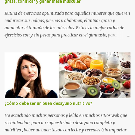
grasa, tonificar y ganar masa muscular
Rutina de ejercicios optimizada para aquellas mujeres que quieren
endurecer sus nalgas, piernas y abdomen, eliminar grasa y
aumentar el tamaño de los músculos. Esta es la mejor rutina de
ejercicios con y sin pesas para practicar en el gimnasio, para
mujeres principiantes, con nivel intermedio y avanzado , para que
puedas levantar y agrandar la cola , tonificar las piernas, quemar
grasa y tener un abdomen plano. Si quieres eliminar grasa,
tonificar tus músculos y darle un empuje en el aumento muscular
a tus nalgas y a tus piernas principalmente, entrena duro con los
ejercicios que te muestro más abajo. Y si quieres además perder
grasa corporal para adelgazar, tonificar tu abdomen y lucir un
cuerpo sin celulitis, te recomiendo apliques esta rutina de
entrenamiento para mujeres por un tiempo de 6 a 12 semanas.
¿Cómo debe ser un buen desayuno nutritivo?
ENTRENA DURO Y NO COMO UNA PRINCESA SI QUIERES
GLÚTEOS MÁS GRANDES, PIERNAS MÁS ESBELTAS Y UN
He escuchado muchas personas y leído en muchos sitios web que
ABDOMEN FITNESS TONIFICADO. TABLA DE CONTENIDO La
recomiendan, para un supuesto buen desayuno completo y
mejor rutina...
nutritivo , beber un buen tazón con leche y cereales (sin importar