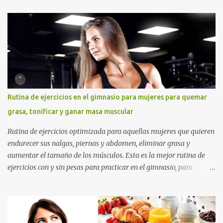
Rutina de ejercicios en el gimnasio para mujeres para quemar
grasa, tonificar y ganar masa muscular
Rutina de ejercicios optimizada para aquellas mujeres que quieren
endurecer sus nalgas, piernas y abdomen, eliminar grasa y
aumentar el tamaño de los músculos. Esta es la mejor rutina de
ejercicios con y sin pesas para practicar en el gimnasio, para
mujeres principiantes, con nivel intermedio y avanzado , para que
puedas levantar y agrandar la cola , tonificar las piernas, quemar
grasa y tener un abdomen plano. Si quieres eliminar grasa,
tonificar tus músculos y darle un empuje en el aumento muscular