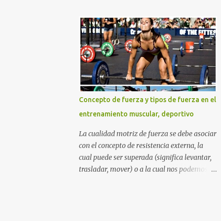
DURO Y NO COMO UNA PRINCESA SI
azúcares refinados, y por supuesto la
QUIERES GLÚTEOS MÁS GRANDES,
muchas veces perjudicial lactosa). Otros
PIERNAS MÁS ESBELTAS Y UN ABDOMEN
sitios web y aun nutricionistas recomiendan
FITNESS TONIFICADO. TABLA DE
las ensaladas de frutas acompañadas de un
CONTENIDO La mejor rutina...
zumo de naranja (mezcla nada agradable
para nuestro sistema digestivo), lo cual
además de ser una descarga alta de
azúcares también puede provocar molestias
Concepto de fuerza y tipos de fuerza en el
gastrointestinales. Otras mezclas de
entrenamiento muscular, deportivo
alimentos y bebidas que deberías evitar en
tu desayuno Otras personas inclusive
La cualidad motriz de fuerza se debe asociar
mezclan las dos cosas anteriores diciendo
con el concepto de resistencia externa, la
que beber una taza con leche y agregarle
cual puede ser superada (significa levantar,
cereales (sin importar que tipo de cereal sea)
trasladar, mover) o a la cual nos podemos
y frutas de todos los tipos incluyendo un
oponer (cuando la carga o resistencia
gigante zumo de naranja, es lo mejor para
externa es "inamovible" por cualidades
adquirir los nutrientes necesarios para
humanas), por medio de la tensión muscular
empezar el día. Lamentablemente piensan
esquelética. Podríamos decir que algunos