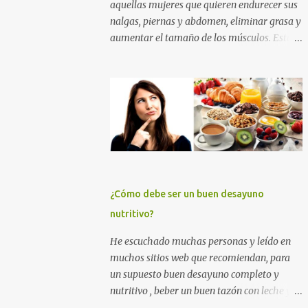
aquellas mujeres que quieren endurecer sus
nalgas, piernas y abdomen, eliminar grasa y
aumentar el tamaño de los músculos. Esta
es la mejor rutina de ejercicios con y sin
pesas para practicar en el gimnasio, para
mujeres principiantes, con nivel intermedio
y avanzado , para que puedas levantar y
agrandar la cola , tonificar las piernas,
quemar grasa y tener un abdomen plano. Si
quieres eliminar grasa, tonificar tus
músculos y darle un empuje en el aumento
muscular a tus nalgas y a tus piernas
¿Cómo debe ser un buen desayuno
principalmente, entrena duro con los
nutritivo?
ejercicios que te muestro más abajo. Y si
quieres además perder grasa corporal para
He escuchado muchas personas y leído en
adelgazar, tonificar tu abdomen y lucir un
muchos sitios web que recomiendan, para
cuerpo sin celulitis, te recomiendo apliques
un supuesto buen desayuno completo y
esta rutina de entrenamiento para mujeres
nutritivo , beber un buen tazón con leche y
por un tiempo de 6 a 12 semanas. ENTRENA
cereales (sin importar que éstos tengan