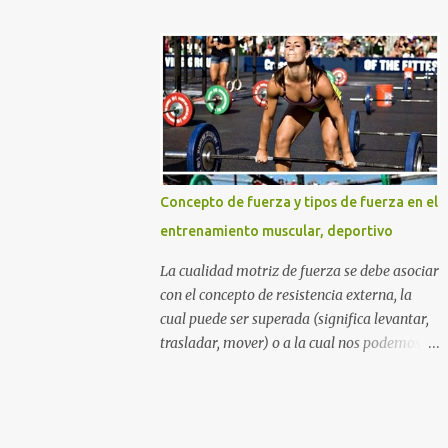
DURO Y NO COMO UNA PRINCESA SI
azúcares refinados, y por supuesto la
QUIERES GLÚTEOS MÁS GRANDES,
muchas veces perjudicial lactosa). Otros
PIERNAS MÁS ESBELTAS Y UN ABDOMEN
sitios web y aun nutricionistas recomiendan
FITNESS TONIFICADO. TABLA DE
las ensaladas de frutas acompañadas de un
CONTENIDO La mejor rutina...
zumo de naranja (mezcla nada agradable
para nuestro sistema digestivo), lo cual
además de ser una descarga alta de
azúcares también puede provocar molestias
Concepto de fuerza y tipos de fuerza en el
gastrointestinales. Otras mezclas de
entrenamiento muscular, deportivo
alimentos y bebidas que deberías evitar en
tu desayuno Otras personas inclusive
La cualidad motriz de fuerza se debe asociar
mezclan las dos cosas anteriores diciendo
con el concepto de resistencia externa, la
que beber una taza con leche y agregarle
cual puede ser superada (significa levantar,
cereales (sin importar que tipo de cereal sea)
trasladar, mover) o a la cual nos podemos
y frutas de todos los tipos incluyendo un
oponer (cuando la carga o resistencia
gigante zumo de naranja, es lo mejor para
externa es "inamovible" por cualidades
adquirir los nutrientes necesarios para
humanas), por medio de la tensión muscular
empezar el día. Lamentablemente piensan
esquelética. Podríamos decir que algunos