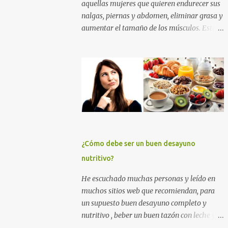
aquellas mujeres que quieren endurecer sus
nalgas, piernas y abdomen, eliminar grasa y
aumentar el tamaño de los músculos. Esta
es la mejor rutina de ejercicios con y sin
pesas para practicar en el gimnasio, para
mujeres principiantes, con nivel intermedio
y avanzado , para que puedas levantar y
agrandar la cola , tonificar las piernas,
quemar grasa y tener un abdomen plano. Si
quieres eliminar grasa, tonificar tus
músculos y darle un empuje en el aumento
muscular a tus nalgas y a tus piernas
¿Cómo debe ser un buen desayuno
principalmente, entrena duro con los
nutritivo?
ejercicios que te muestro más abajo. Y si
quieres además perder grasa corporal para
He escuchado muchas personas y leído en
adelgazar, tonificar tu abdomen y lucir un
muchos sitios web que recomiendan, para
cuerpo sin celulitis, te recomiendo apliques
un supuesto buen desayuno completo y
esta rutina de entrenamiento para mujeres
nutritivo , beber un buen tazón con leche y
por un tiempo de 6 a 12 semanas. ENTRENA
cereales (sin importar que éstos tengan