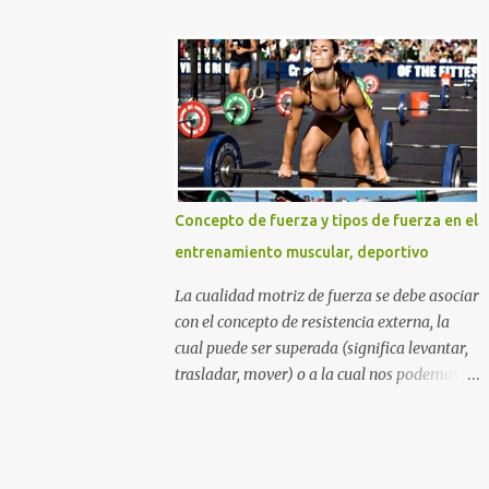
DURO Y NO COMO UNA PRINCESA SI
azúcares refinados, y por supuesto la
QUIERES GLÚTEOS MÁS GRANDES,
muchas veces perjudicial lactosa). Otros
PIERNAS MÁS ESBELTAS Y UN ABDOMEN
sitios web y aun nutricionistas recomiendan
FITNESS TONIFICADO. TABLA DE
las ensaladas de frutas acompañadas de un
CONTENIDO La mejor rutina...
zumo de naranja (mezcla nada agradable
para nuestro sistema digestivo), lo cual
además de ser una descarga alta de
azúcares también puede provocar molestias
Concepto de fuerza y tipos de fuerza en el
gastrointestinales. Otras mezclas de
entrenamiento muscular, deportivo
alimentos y bebidas que deberías evitar en
tu desayuno Otras personas inclusive
La cualidad motriz de fuerza se debe asociar
mezclan las dos cosas anteriores diciendo
con el concepto de resistencia externa, la
que beber una taza con leche y agregarle
cual puede ser superada (significa levantar,
cereales (sin importar que tipo de cereal sea)
trasladar, mover) o a la cual nos podemos
y frutas de todos los tipos incluyendo un
oponer (cuando la carga o resistencia
gigante zumo de naranja, es lo mejor para
externa es "inamovible" por cualidades
adquirir los nutrientes necesarios para
humanas), por medio de la tensión muscular
empezar el día. Lamentablemente piensan
esquelética. Podríamos decir que algunos