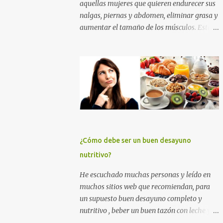
aquellas mujeres que quieren endurecer sus
nalgas, piernas y abdomen, eliminar grasa y
aumentar el tamaño de los músculos. Esta
es la mejor rutina de ejercicios con y sin
pesas para practicar en el gimnasio, para
mujeres principiantes, con nivel intermedio
y avanzado , para que puedas levantar y
agrandar la cola , tonificar las piernas,
quemar grasa y tener un abdomen plano. Si
quieres eliminar grasa, tonificar tus
músculos y darle un empuje en el aumento
muscular a tus nalgas y a tus piernas
¿Cómo debe ser un buen desayuno
principalmente, entrena duro con los
nutritivo?
ejercicios que te muestro más abajo. Y si
quieres además perder grasa corporal para
He escuchado muchas personas y leído en
adelgazar, tonificar tu abdomen y lucir un
muchos sitios web que recomiendan, para
cuerpo sin celulitis, te recomiendo apliques
un supuesto buen desayuno completo y
esta rutina de entrenamiento para mujeres
nutritivo , beber un buen tazón con leche y
por un tiempo de 6 a 12 semanas. ENTRENA
cereales (sin importar que éstos tengan