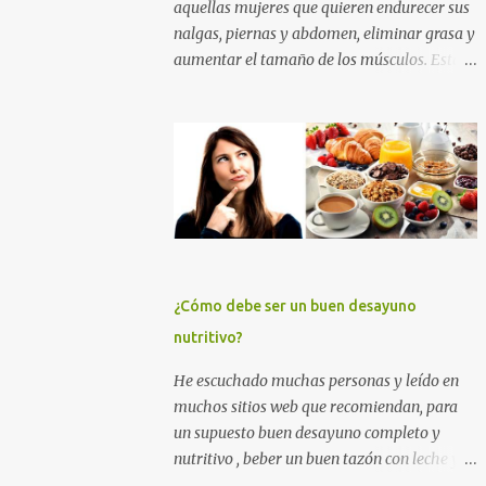
aquellas mujeres que quieren endurecer sus
nalgas, piernas y abdomen, eliminar grasa y
aumentar el tamaño de los músculos. Esta
es la mejor rutina de ejercicios con y sin
pesas para practicar en el gimnasio, para
mujeres principiantes, con nivel intermedio
y avanzado , para que puedas levantar y
agrandar la cola , tonificar las piernas,
quemar grasa y tener un abdomen plano. Si
quieres eliminar grasa, tonificar tus
músculos y darle un empuje en el aumento
muscular a tus nalgas y a tus piernas
¿Cómo debe ser un buen desayuno
principalmente, entrena duro con los
nutritivo?
ejercicios que te muestro más abajo. Y si
quieres además perder grasa corporal para
He escuchado muchas personas y leído en
adelgazar, tonificar tu abdomen y lucir un
muchos sitios web que recomiendan, para
cuerpo sin celulitis, te recomiendo apliques
un supuesto buen desayuno completo y
esta rutina de entrenamiento para mujeres
nutritivo , beber un buen tazón con leche y
por un tiempo de 6 a 12 semanas. ENTRENA
cereales (sin importar que éstos tengan