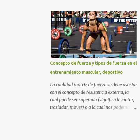
DURO Y NO COMO UNA PRINCESA SI
azúcares refinados, y por supuesto la
QUIERES GLÚTEOS MÁS GRANDES,
muchas veces perjudicial lactosa). Otros
PIERNAS MÁS ESBELTAS Y UN ABDOMEN
sitios web y aun nutricionistas recomiendan
FITNESS TONIFICADO. TABLA DE
las ensaladas de frutas acompañadas de un
CONTENIDO La mejor rutina...
zumo de naranja (mezcla nada agradable
para nuestro sistema digestivo), lo cual
además de ser una descarga alta de
azúcares también puede provocar molestias
Concepto de fuerza y tipos de fuerza en el
gastrointestinales. Otras mezclas de
entrenamiento muscular, deportivo
alimentos y bebidas que deberías evitar en
tu desayuno Otras personas inclusive
La cualidad motriz de fuerza se debe asociar
mezclan las dos cosas anteriores diciendo
con el concepto de resistencia externa, la
que beber una taza con leche y agregarle
cual puede ser superada (significa levantar,
cereales (sin importar que tipo de cereal sea)
trasladar, mover) o a la cual nos podemos
y frutas de todos los tipos incluyendo un
oponer (cuando la carga o resistencia
gigante zumo de naranja, es lo mejor para
externa es "inamovible" por cualidades
adquirir los nutrientes necesarios para
humanas), por medio de la tensión muscular
empezar el día. Lamentablemente piensan
esquelética. Podríamos decir que algunos