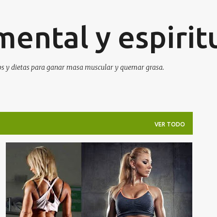
Ir al contenido principal
 mental y espirit
icios y dietas para ganar masa muscular y quemar grasa.
VER TODO
ENTRENAMIENTO MUJERES
MASA MUSCULAR MUJERES
QUEMAR GRASA MUJERES
RUTINA MUJERES
+