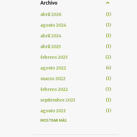
Archivo
1
abril 2026
1
agosto 2024
1
abril 2024
1
abril 2023
2
febrero 2023
4
agosto 2022
1
marzo 2022
3
febrero 2022
1
septiembre 2021
1
agosto 2021
MOSTRAR MÁS
2
abril 2021
1
marzo 2021