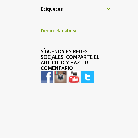
2
febrero 2021
Etiquetas
2
agosto 2020
2
julio 2020
Denunciar abuso
1
mayo 2020
6
abril 2020
SÍGUENOS EN REDES
SOCIALES. COMPARTE EL
6
marzo 2020
ARTÍCULO Y HAZ TU
COMENTARIO
2
febrero 2020
1
enero 2020
3
noviembre 2019
10
octubre 2019
5
septiembre 2019
8
agosto 2019
7
julio 2019