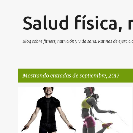
Salud física,
Blog sobre fitness, nutrición y vida sana. Rutinas de ejerc
Mostrando entradas de septiembre, 2017
E
CARDIO
CUERDA
EJERCICIO
QUEMAR GRASA
+
n
SALTAR
t
r
a