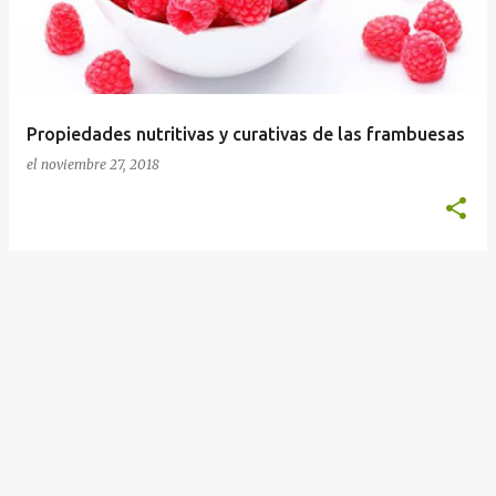
r
a
d
a
Propiedades nutritivas y curativas de las frambuesas
s
el
noviembre 27, 2018