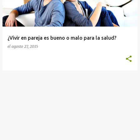
r
a
d
a
¿Vivir en pareja es bueno o malo para la salud?
s
el
agosto 27, 2015